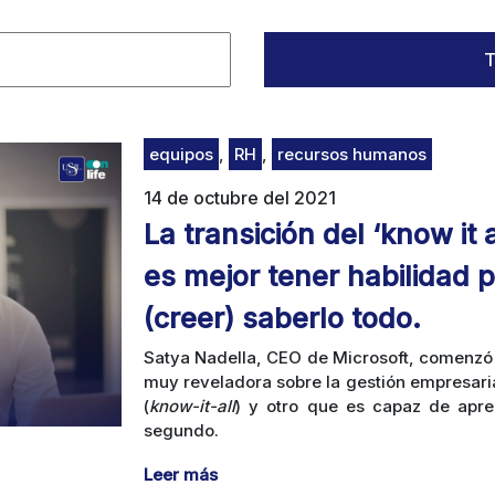
T
equipos
,
RH
,
recursos humanos
14 de octubre del 2021
La transición del ‘know it al
es mejor tener habilidad 
(creer) saberlo todo.
Satya Nadella, CEO de Microsoft, comenzó
muy reveladora sobre la gestión empresaria
(
know-it-all
) y otro que es capaz de apre
segundo.
Leer más