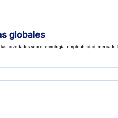
as globales
 las novedades sobre
tecnología, empleabilidad, mercado l
enerte actualizado con todas nuestr