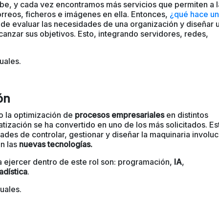
ube, y cada vez encontramos más servicios que permiten a l
orreos, ficheros e imágenes en ella. Entonces,
¿qué hace un
e evaluar las necesidades de una organización y diseñar 
canzar sus objetivos. Esto,
integrando servidores, redes,
uales.
ón
do la optimización de
procesos empresariales
en distintos
tización se ha convertido en uno de los más solicitados. Es
ades de controlar, gestionar y diseñar la maquinaria involu
n las
nuevas tecnologías.
a ejercer dentro de este rol son: programación,
IA
,
adística
.
uales.