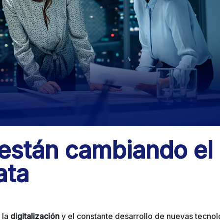
 están cambiando el
ata
 la
digitalización
y el constante desarrollo de nuevas tecnol