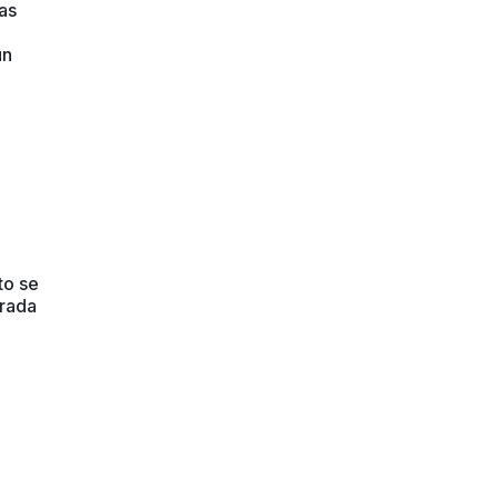
as
un
to se
crada