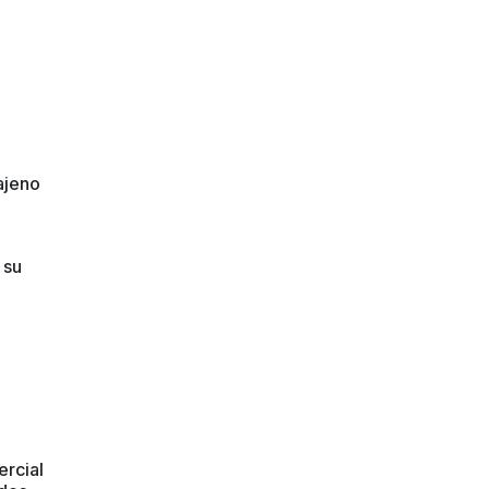
ajeno
 su
ercial