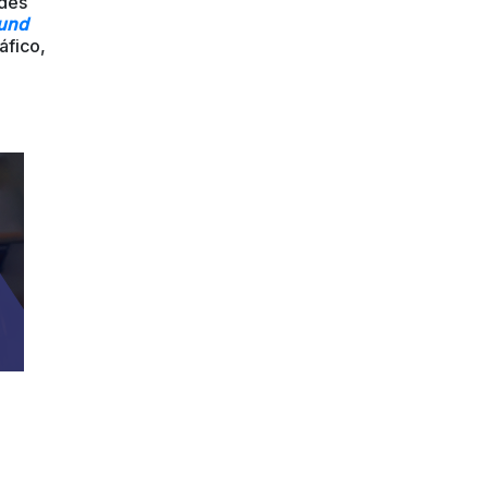
ades
und
áfico,